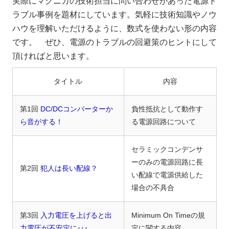
実際にマクニカの技術担当に問い合わせがあった電源ト
ラブル事例を題材にしています。気軽に技術知識やノウ
ハウを理解いただけるように、数式を使わない形の内容
お問い合わせ
です。 ぜひ、電源のトラブルの回避策のヒントにして
頂ければと思います。
製品購入はこちら
タイトル
内容
半導体事業のメルマガ登録
第1回
DC/DCコンバーターか
負性抵抗として動作す
ら音がする！
る電源回路について
セラミックコンデンサ
ーのみの電源回路に長
第2回
犯人は長い配線？
い配線で電源供給した
場合の不具合
第3回
入力電圧を上げると出
Minimum On Timeの規
力電圧が不安定に･･･
定に関する内容