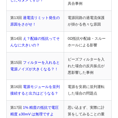
したらダメですか？
具合事例
第13回
過電流リミット発生の
電源回路の過電流保護
原因をさがせ！
が掛かる色々な原因
第14回
え？配線の抵抗ってそ
0Ω抵抗や配線・スルー
んなに大きいの？
ホールによる影響
ビーズフィルターを入
第15回
フィルターを入れると
れた場合の反共振点が
電源ノイズが大きくなる？！
悪影響した事例
第16回
電源モジュールを並列
電源を安易に並列運転
接続すると出力はどうなる？
した場合の問題点
第17回
1% 精度の抵抗で電圧
思い込まず、実際に計
精度 ±30mV は無理ですよ
算をしてみることの重