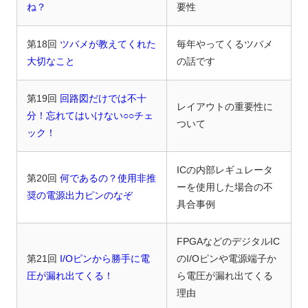
ね？
要性
第18回
ツバメが教えてくれた
毎年やってくるツバメ
大切なこと
の話です
第19回
回路図だけでは不十
レイアウトの重要性に
分！忘れてはいけない○○チェ
ついて
ック！
ICの内部レギュレータ
第20回
何であるの？使用非推
ーを使用した場合の不
奨の電源出力ピンのなぞ
具合事例
FPGAなどのデジタルIC
第21回
I/Oピンから勝手に電
のI/Oピンや電源端子か
圧が漏れ出てくる！
ら電圧が漏れ出てくる
理由