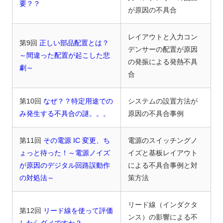
要？？
が原因の不具合
レイアウトと入力コン
第9回
正しい部品配置とは？
デンサーの配置が原因
～間違った配置が起こした悲
の発振による発熱不具
劇～
合
第10回
なぜ？？特定用途での
システムの設置方法が
み発生する不具合の謎。。。
原因の不具合事例
第11回
その電源 IC 変更、ち
電源のスイッチングノ
ょっと待った！～電源ノイズ
イズと基板レイアウト
が原因のデジタル回路誤動作
による不具合事例と対
の対処法～
策方法
リード線（インダクタ
第12回
リード線を使って評価
ンス）の影響による不