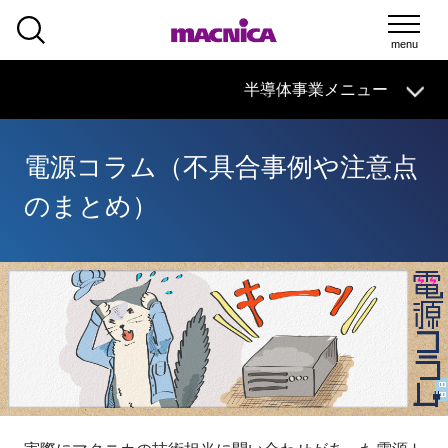
SEARCH
半導体事業
HOME
マクニカの
技術情報
導入事例
製品・サービス
半導体事業メニュー
イベント・
セミナー
取扱メーカー
サポート
電源コラム（不具合事例や注意点
半導体事業HOME
のまとめ）
マクニカの製品・サービス
技術情報
イベント・セミナー
取扱メーカー
サポート