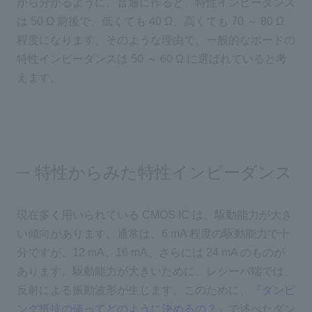
から分かるように、普通に作ると、特性インピーダンス
は 50 Ω 前後で、低くても 40 Ω、高くても 70 ～ 80 Ω
程度になります。そのような理由で、一般的なボードの
特性インピーダンスは 50 ～ 60 Ω に選ばれていると考
えます。
特性からみた特性インピーダンス
現在多く用いられている CMOS IC は、駆動能力が大き
い傾向があります。通常は、6 mA 程度の駆動能力で十
分ですが、12 mA、16 mA、さらには 24 mA のものが
あります。駆動能力が大きいために、レシーバ端では、
反射による振動波形が生じます。このために、『
ダンピ
ング抵抗の値ってどのように決めるの？
』で述べたダン