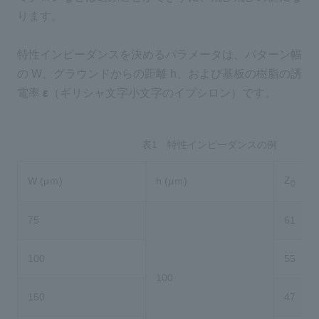
ります。
特性インピーダンスを決めるパラメータは、パターン幅
の W、グラウンドからの距離 h、および基板の樹脂の誘
電率
ε
（ギリシャ文字小文字のイプシロン）です。
表1 特性インピーダンスの例
Z
(Ω)
W (μｍ)
h (μｍ)
0
75
61
100
55
100
150
47