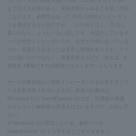
のパターン間の距離を図2 の例の 100 μm から 270 μm
まで広げる必要があり、実装密度からみると非常に不利
になります。必然性があって 70 Ω の特性インピーダン
スを選択するなら別ですが、「ただ何となく」70 Ω に
選ぶのなら、もったいない話しです。今設計しているボ
ードの特性インピーダンスが、なぜその値になっている
のか、見直してみることは非常に価値があります。ノイ
ズに強いだけではなく、実装密度を上げて、例えば、6
層板を 4層板にすれば格段のコストダウンとなります。
ボードの断面図から特性インピーダンスを計算するソフ
トは多数発表されていますが、著者のお薦めは
Windward 社の GreenExpress V2 です。評価版や無償
のオンライン解析版も用意されていますので、お試し下
さい。
※ Windward 社が閉店したため、解析ツール
GreenExpress V2 を入手することができません。