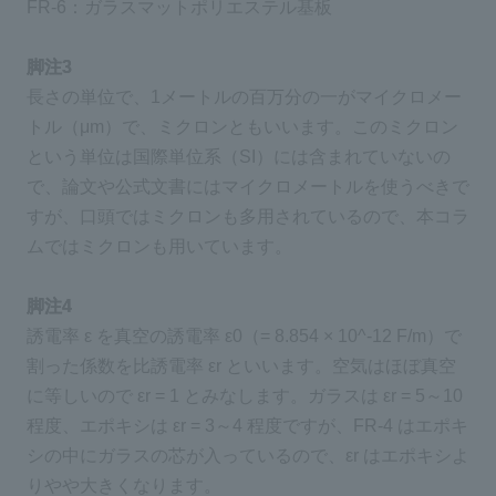
FR-6：ガラスマットポリエステル基板
脚注3
長さの単位で、1メートルの百万分の一がマイクロメー
トル（μm）で、ミクロンともいいます。このミクロン
という単位は国際単位系（SI）には含まれていないの
で、論文や公式文書にはマイクロメートルを使うべきで
すが、口頭ではミクロンも多用されているので、本コラ
ムではミクロンも用いています。
脚注4
誘電率 ε を真空の誘電率 ε0（= 8.854 × 10^-12 F/m）で
割った係数を比誘電率 εr といいます。空気はほぼ真空
に等しいので εr = 1 とみなします。ガラスは εr = 5～10
程度、エポキシは εr = 3～4 程度ですが、FR-4 はエポキ
シの中にガラスの芯が入っているので、εr はエポキシよ
りやや大きくなります。