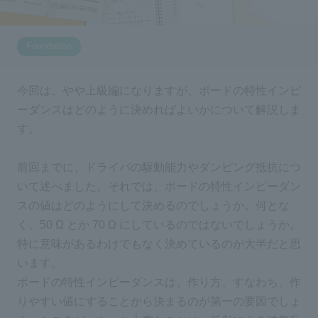
Inquiry
2196
Foundation
今回は、やや上級編になりますが、ボードの特性インピ
Click here to purchase products
ーダンスはどのように決めればよいかについて解説しま
す。
Semiconductor business e-mail magazine registration
前回までに、ドライバの駆動能力やダンピング抵抗につ
いて述べました。それでは、ボードの特性インピーダン
スの値はどのようにして決めるのでしょうか。何とな
く、50 Ω とか 70 Ω にしているのではないでしょうか。
特に意味があるわけでもなく決めているのが大半だと思
います。
ボードの特性インピーダンスは、作り方、すなわち、作
りやすい値にすることから決まるのが第一の要因でしょ