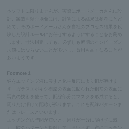
本ソフトに限りませんが、実際にボードメーカさんに設
計、製造を頼む場合には、計算による結果は参考にとど
めて、そのボードメーカさんが自社のプロセス結果を反
映した設計ルールにお任せするようにすることをお薦め
します。寸法指定しても、必ずしも所期のインピーダン
ス値にはならないことが多いし、費用も高くなることが
多いようです。
Footnote 1
銅をエッチング液に浸すと化学反応により銅が溶けま
す。ガラスエポキシ樹脂の表面に貼られた銅箔の表面に
写真の技術を使って、配線部分にマスクを形成すると、
周りだけ溶けて配線が残ります。これを配線パターンま
たはトレースといいます。
エッチングの時間が短いと、周りが十分に溶けずに残
り、隣のパターンと接触してしまいます。逆にエッチン