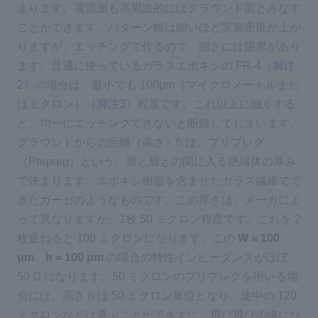
まります。電源面も高周波的にはグラウンド面とみなす
ことができます。パターン幅は細いほど実装密度が上が
りますが、エッチングで作るので、細さには限界があり
ます。普通に使っているガラスエポキシの FR-4（
脚注
2
）の場合は、最小でも 100μm（マイクロメートルまた
はミクロン）（
脚注3
）程度です。これ以上に細くする
と、均一にエッチングできないと断線してしまいます。
グラウンドからの距離（高さ）h は、プリプレグ
（Prepreg）という、層と層との間に入る絶縁体の厚み
で決まります。エポキシ樹脂を含ませたガラス繊維でで
きたガーゼのようなものです。この厚さは、メーカによ
って異なりますが、1枚 50 ミクロン程度です。これを 2
枚重ねると 100 ミクロンになります。この
W = 100
μm
、
h = 100 μm
の場合の特性インピーダンスがほぼ
50 Ω になります。50 ミクロンのプリプレグを用いる場
合には、高さ h は 50 ミクロン単位となり、途中の 120
ミクロンなどは選ぶことができずに、飛び飛びの値にな