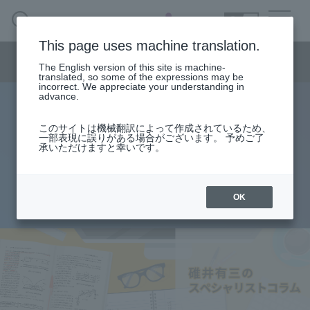
SEARCH
日本語
This page uses machine translation.
Semiconductor business menu
The English version of this site is machine-
日本語
translated, so some of the expressions may be
incorrect. We appreciate your understanding in
Semiconductor business
HOME
Macnica 's
advance.
Products & Services
Technical Information
Case Study
event·
seminar
specialist column
Semiconductor BusinessHOME
Handling Manufacturer
Support
このサイトは機械翻訳によって作成されているため、
ボードの特性インピーダンスの決
一部表現に誤りがある場合がございます。 予めご了
承いただけますと幸いです。
Products and Services of Macnica,Inc.
め方
technical information
OK
2015.09.07
Events and Seminars
Narrow
down
Handling Manufacturer
by
specifying
conditions
Support