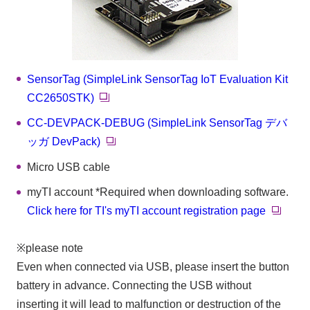
SensorTag (SimpleLink SensorTag IoT Evaluation Kit
CC2650STK)
CC-DEVPACK-DEBUG (SimpleLink SensorTag デバ
ッガ DevPack)
Micro USB cable
myTI account *Required when downloading software.
Click here for TI's myTI account registration page
※please note
Even when connected via USB, please insert the button
battery in advance. Connecting the USB without
inserting it will lead to malfunction or destruction of the