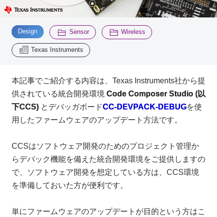
Inquiry
​ ​
​ ​
​ ​
2200
Design
Sensor
Wireless
Texas Instruments
Click here to purchase products
本記事でご紹介する内容は、Texas Instruments社から提
供されている統合開発環境
Code Composer Studio (以
Semiconductor business e-mail magazine registration
下CCS)
とデバッガボード
CC-DEVPACK-DEBUG
を使
用したファームウェアのアップデート方法です。
CCSはソフトウェア開発のためのプロジェクト管理か
らデバック機能を備えた統合開発環境をご提供しますの
で、ソフトウェア開発を想定している方は、CCS環境
を準備しておいた方が便利です。
単にファームウェアのアップデートが目的という方はこ