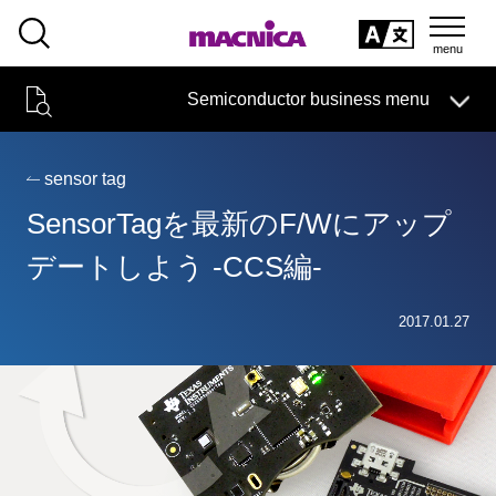
SEARCH
日本語
Semiconductor business menu
日本語
Semiconductor business
HOME
Macnica 's
Products & Services
Technical Information
Case Study
event·
seminar
sensor tag
Semiconductor BusinessHOME
Handling Manufacturer
Support
SensorTagを最新のF/Wにアップ
Products and Services of Macnica,Inc.
デートしよう -CCS編-
technical information
2017.01.27
Events and Seminars
Narrow
down
Handling Manufacturer
by
specifying
conditions
Support