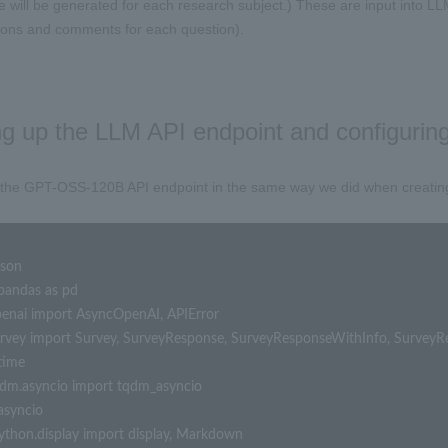
e will be generated for each research subject.) These are input into L
ions and comments for each question).
ng up the LLM API endpoint and configuring 
t the GPT-OSS-120B API endpoint in the same way we did when creating
son

pandas as pd

enai import AsyncOpenAI, APIError

rvey import Survey, SurveyResponse, SurveyResponseWithInfo, SurveyRe
time

dm.asyncio import tqdm_asyncio

asyncio

ython.display import display, Markdown