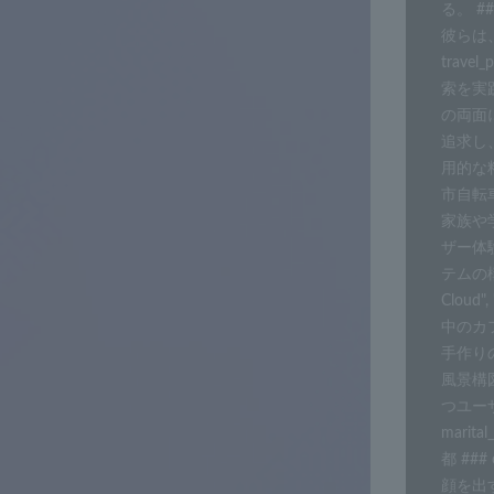
る。 #
彼らは
tra
索を実
の両面に
追求し
用的な
市自転車
家族や学
ザー体験
テムの構築
Cloud
中のカ
手作りの
風景構図
つユーザ
marita
都 ##
顔を出