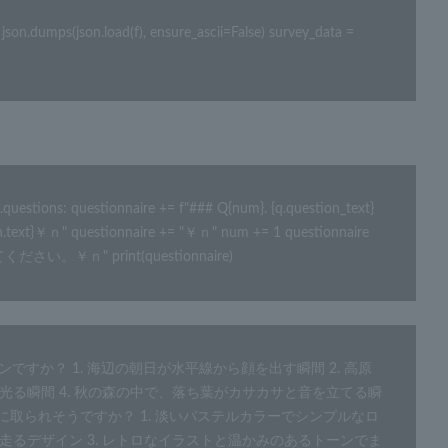
.dumps(json.load(f), ensure_ascii=False) survey_data = 
ions: questionnaire += f"### Q{num}. {q.question_text}
tion.text}￥ｎ" questionnaire += "￥ｎ" num += 1 questionnaire 
" print(questionnaire)
ーンですか？ 1. 海辺の朝日が水平線から顔を出す瞬間 2. 高原
光る瞬間 4. 秋の森の中で、落ち葉がカサカサと音を立てる瞬
手に取られそうですか？ 1. 淡いパステルカラーでシンプルなロ
走るデザイン 3. レトロなイラストと温かみのあるトーンでま