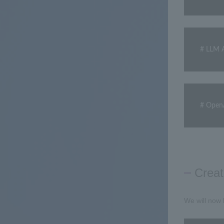
# LLM 
# Open
Creat
We will now 