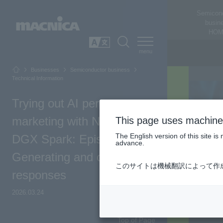
Semicon
busin
HOM
SEARCH
日本語
Businesses
Semiconductor business
Technical Information
Trying out AI persona
marketing with NVIDIA
This page uses machine 
The English version of this site 
DGX Spark: Episode 4 -
advance.
Generating and collecting
このサイトは機械翻訳によって作
responses
2026.03.24
Top of Page