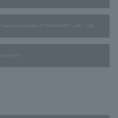
tp://localhost:8000/v1" CONCURRENCY_LIMIT = 128
key="None" )