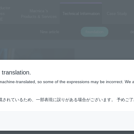
ductor
Macnica 's
ess
Technical Information
Case Study
Products & Services
E
New article
foundation
de
translation.
is machine-translated, so some of the expressions may be incorrect. We 
成されているため、一部表現に誤りがある場合がございます。 予めご