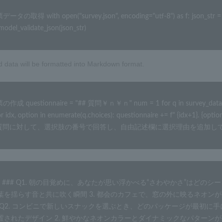
タの取得 with open("survey.json", encoding="utf-8") as f: json_str = json
model_validate_json(json_str)
d data will be formatted into Markdown format.
作成 questionnaire = "## 質問￥ｎ￥ｎ" num = 1 for q in survey_data.quest
 idx, option in enumerate(q.choices): questionnaire += f" {idx+1}. {op
各質問に対して、選択肢の番号で回答し、自由記述欄に選択理由を追加してください。￥ｎ
問 ### Q1. 朝の目覚めに、あなたが思い浮かべる“さわやかさ”はどのシ
葉を揺らす音と共に吹く瞬間 3. 都会のカフェで、窓の外に映るネオンが
## Q2. コンビニで新しいスナックを選ぶとき、どのパッケージが最初に
置されたデザイン 2. 鮮やかなネオンカラーとダイナミックなパターンが