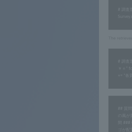
# 調査票デー
Survey.
The retrieve
# 調査票の
￥ｎ" for
+= "
## 質
の風が
間 #
ゴが配