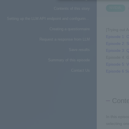
​ ​
NVIDIA,
Contents of this story
Setting up the LLM API endpoint and configuring the client
Creating a questionnaire
[Trying out 
Episode 1: 
Request a response from LLM
Episode 2: S
Save results
Episode 3: 
Episode 4: 
Summary of this episode
Episode 5: V
Contact Us
Episode 6 
Conte
In this epis
selecting on