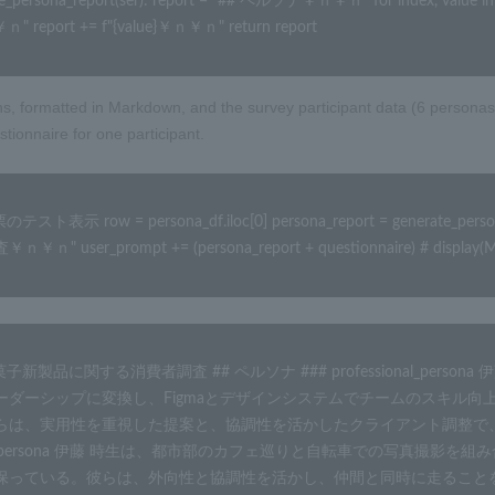
e_persona_report(ser): report = "## ペルソナ￥ｎ￥ｎ" for index, value in ser.
￥ｎ" report += f"{value}￥ｎ￥ｎ" return report
s, formatted in Markdown, and the survey participant data (6 personas
stionnaire for one participant.
テスト表示 row = persona_df.iloc[0] persona_report = generate_
￥ｎ" user_prompt += (persona_report + questionnaire) # display(Ma
菓子新製品に関する消費者調査 ## ペルソナ ### professional_per
ーダーシップに変換し、Figmaとデザインシステムでチームのスキル
らは、実用性を重視した提案と、協調性を活かしたクライアント調整で、成
rts_persona 伊藤 時生は、都市部のカフェ巡りと自転車での写真撮
保っている。彼らは、外向性と協調性を活かし、仲間と同時に走ること