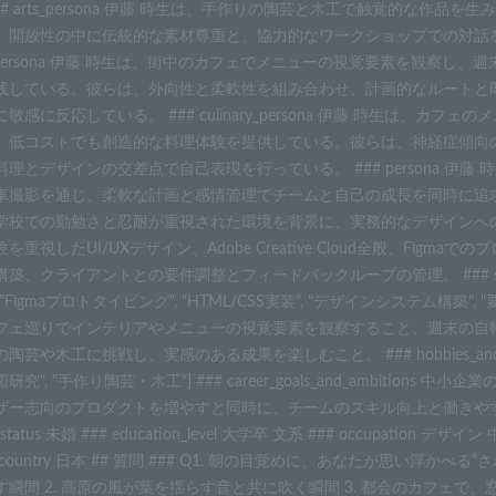
## arts_persona 伊藤 時生は、手作りの陶芸と木工で触覚的な
、開放性の中に伝統的な素材尊重と、協力的なワークショップでの対話を通
vel_persona 伊藤 時生は、街中のカフェでメニューの視覚要素を観
践している。彼らは、外向性と柔軟性を組み合わせ、計画的なルートと
敏感に反応している。 ### culinary_persona 伊藤 時生は
、低コストでも創造的な料理体験を提供している。彼らは、神経症傾向
料理とデザインの交差点で自己表現を行っている。 ### persona 
撮影を通じ、柔軟な計画と感情管理でチームと自己の成長を同時に追求している。 #
校での勤勉さと忍耐が重視された環境を背景に、実務的なデザインへの取り組みを大切
を重視したUI/UXデザイン、Adobe Creative Cloud全般、Fig
、クライアントとの要件調整とフィードバックループの管理。 ### skills_and_exper
", "Figmaプロトタイピング", "HTML/CSS実装", "デザインシステム構築", "要
フェ巡りでインテリアやメニューの視覚要素を観察すること、週末の自
陶芸や木工に挑戦し、実感のある成果を楽しむこと。 ### hobbies_and_int
研究", "手作り陶芸・木工"] ### career_goals_and_ambit
ー志向のプロダクトを増やすと同時に、チームのスキル向上と働きやすい環境作りに貢
l_status 未婚 ### education_level 大学卒 文系 ### occupation デザイン
# country 日本 ## 質問 ### Q1. 朝の目覚めに、あなたが思い浮
す瞬間 2. 高原の風が葉を揺らす音と共に吹く瞬間 3. 都会のカフェで