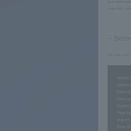
questionnair
selected opt
Setti
We will star
import j
import 
from op
from su
import 
from tq
import 
from IP