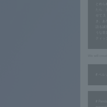
とめら
たら、
せて 3
き、あ
語る誠
うな音
ティッ
We will crea
# ペルソナ
# Pa