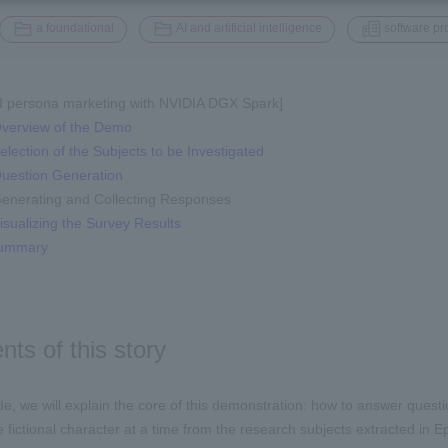
​ ​
​ ​
a foundational
AI and artificial intelligence
software pr
AI persona marketing with NVIDIA DGX Spark]
Overview of the Demo
election of the Subjects to be Investigated
Question Generation
Generating and Collecting Responses
isualizing the Survey Results
Summary
nts of this story
ode, we will explain the core of this demonstration: how to answer ques
e fictional character at a time from the research subjects extracted in 