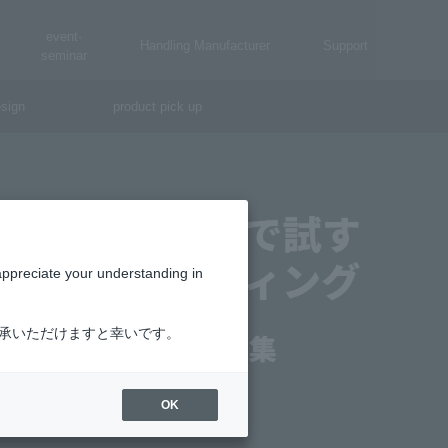
event·
Handling Manufacturer
Support
seminar
sign
product pick up
appreciate your understanding in
了承いただけますと幸いです。
OK