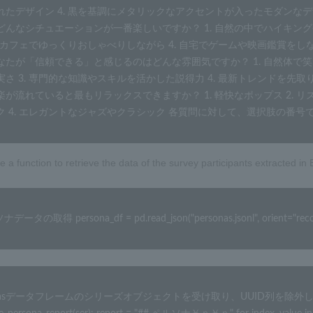
れたデザイン 4. 黒を基調にメタリックなアクセントが入ったモダンなデザ
どんなシチュエーションが一番楽しいですか？ 1. 自然の中でハイキング
. カフェでゆっくりおしゃべりしながら 4. 自宅でゲームや映画鑑賞をしな
なたが「信頼できる」と感じるのはどんな雰囲気ですか？ 1. 自然体で笑
実さ 3. 専門的な知識やスキルを活かした説得力 4. 最新トレンドを先取り
楽が流れていると最もリラックスできますか？ 1. 軽快なポップス 2. 
ク 4. エレガントなジャズやクラシック 各質問に対して、選択肢の番
te a function to retrieve the data of the survey participants extracted i
データの取得 persona_df = pd.read_json("personas.jsonl", orient="record
ndasデータフレームのシリーズオブジェクトを受け取り、UUID列を除外して