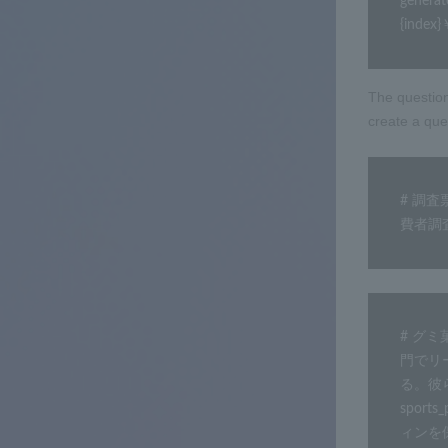
generat
{index}
The question
create a que
# 調査票の
費者調査￥ｎ
# グミ
門でリ
る。彼
spo
ィンを