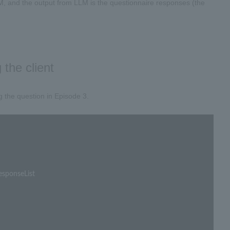
LM, and the output from LLM is the questionnaire responses (the
the client
 the question in Episode 3.
sponseList
