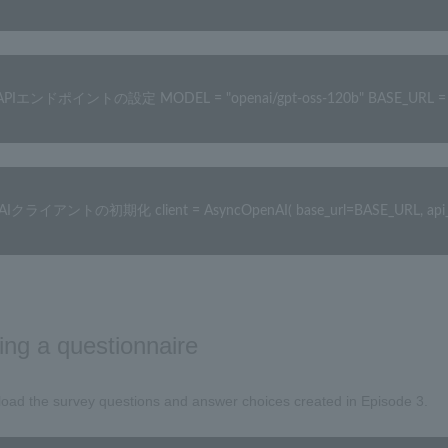
APIエンドポイントの設定 MODEL = "openai/gpt-oss-120b" BASE_URL = "ht
AIクライアントの初期化 client = AsyncOpenAI( base_url=BASE_URL, api_
ing a questionnaire
load the survey questions and answer choices created in Episode 3.