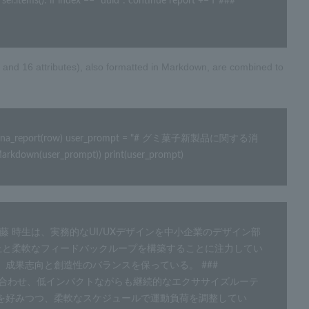
items(): if index == "uuid": continue report += f"### 
 and 16 attributes), also formatted in Markdown, are combined to
persona_report(row) user_prompt = "# グミ菓子新製品に関する消
rkdown(user_prompt)) print(user_prompt)
sona 伊藤 時生は、実務的なUI/UXデザインを中小企業のデザイン部
向上と柔軟なフィードバックループを構築することに注力してい
果志向と創造性のバランスを保っている。 ### 
影を組み合わせ、低インパクトながらも継続的なエクササイズルーテ
を好みつつ、柔軟なスケジュールで運動負荷を調整してい