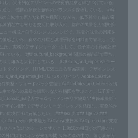
作品を生み出し、実用的なデザインへの視覚的洞察と結びつけている。
じ、感情の起伏と創作のバランスを探求している。 ### 
察し、週末の自転車で新たな街区を撮影しながら、低予算でも都市探
即興的な立ち寄りを交互に取り入れ、都市の風景と人間関係
、カフェのメニュー構成と自作のシンプルレシピで、視覚と味覚の調和を
の敏感さから、食材の鮮度と調理手順を細部まで管理し、実
伊藤 時生は、実務的デザインリーダーとして、低予算の手作業と都
## cultural_background 関東の都市部で育ち、
にしている。 ### skills_and_expertise ユー
maでのプロトタイピング、HTML/CSSによる簡易実装、デザインシス
tise_list ["UI/UXデザイン", "Adobe Creative 
件調整・フィードバック管理"] ### hobbies_and_interests 街
転車で都心の風景を撮影しながら構図を学ぶこと、低予算で
erests_list ["カフェ巡り・インテリア観察", "自転車撮影・
ions 中小企業のデザイン部門でデザインリーダーシップを発揮し、実務的か
献したい。 ### sex 男 ### age 29 ### 
 中小 ### region 関東地方 ### area 東日本 ### prefecture 東京
かべる“さわやかさ”はどのシーンですか？ 1. 海辺の朝日が水平線から
、窓の外に映るネオンが光る瞬間 4. 秋の森の中で、落ち葉がカ