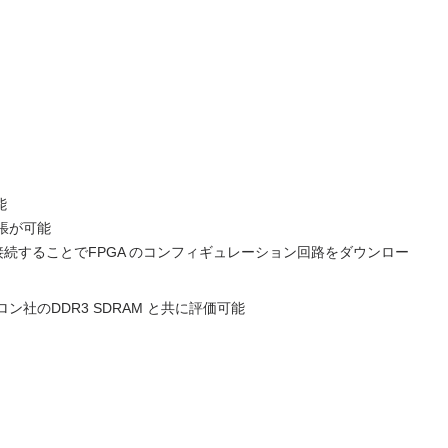
能
ム拡張が可能
 ケーブルを接続することでFPGA のコンフィギュレーション回路をダウンロー
クロン社のDDR3 SDRAM と共に評価可能