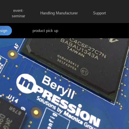
event·
Handling Manufacturer
Support
seminar
sign
product pick up