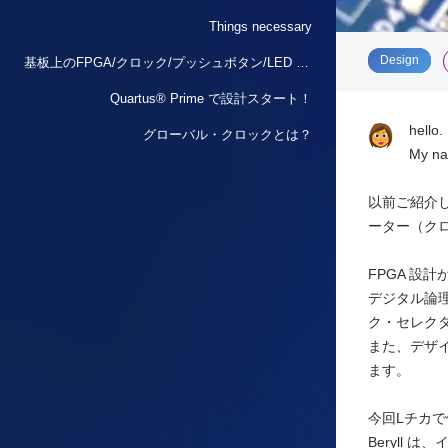
Things necessary
​ ​
Design
基板上のFPGA/クロック/プッシュボタン/LED とデザイン構成はこんな感じ
Quartus® Prime で設計スタート！
hello.
グローバル・クロックとは？
My nam
以前ご紹介
ーター（クロ
FPGA 設
デジタル論理
ク・セレク
また、デザ
ます。
今回Lチカ
Beryll 