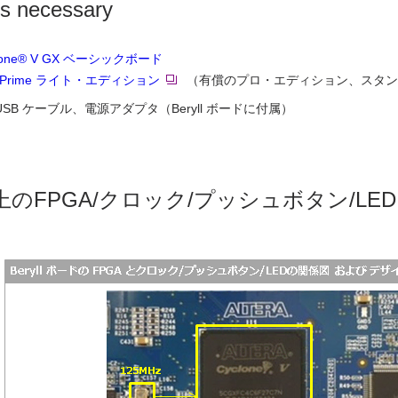
s necessary
yclone® V GX ベーシックボード
s® Prime ライト・エディション
（有償のプロ・エディション、スタン
niUSB ケーブル、電源アダプタ（Beryll ボードに付属）
上のFPGA/クロック/プッシュボタン/L