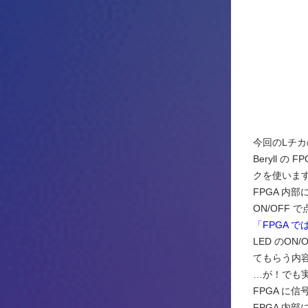
今回のLチカ
Beryll 
クを使いま
FPGA 
ON/OFF
「FPGA 
LED のO
てもらう内
…が！でも
FPGA 
FPGA 内