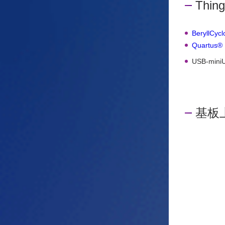
Thing
BeryllC
Quartu
USB-mi
基板