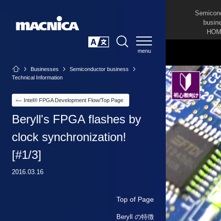
Semicon
busin
HOM
SEARCH
日本語
Businesses
Semiconductor business
Technical Information
Intel® FPGA Development Flow/Top Page
Beryll's FPGA flashes by
clock synchronization!
[#1/3]
2016.03.16
Top of Page
Beryll の特徴