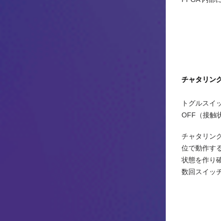
チャタリン
トグルスイッ
OFF（接
チャタリング
位で動作する
状態を作り
数回スイッ