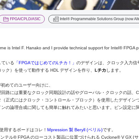
​ ​
FPGA/CPLD/ASIC
Intel® Programmable Solutions Group (now Alt
e is Intel F. Hanako and I provide technical support for Intel® FPGA 
している
「FPGAではじめてのLチカ！」
のデザインは、クロック入力信
ック）を使って動作する HDL デザインを作り、
Lチカ
します。
計が初めてのユーザー向けに、
回路には重要なクロック同期設計の話やグローバル・クロックの話、Cyclo
タ（正式にはクロック・コントロール・ブロック）を使用したデザイン
インの論理合成に関しても簡単に触れてみたいと思います。ピン設定に関し
で使用するボードはコレ！
Mpression 製 Beryll (ベリル)
です。
は、インテル® FPGA のローコスト製品に位置づけられる Cyclone® V 