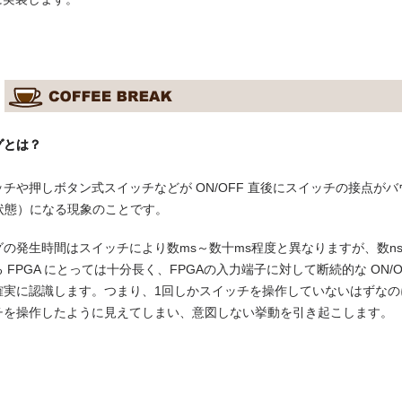
グとは？
チや押しボタン式スイッチなどが ON/OFF 直後にスイッチの接点がバウ
触状態）になる現象のことです。
の発生時間はスイッチにより数ms～数十ms程度と異なりますが、数n
 FPGA にとっては十分長く、FPGAの入力端子に対して断続的な ON/O
確実に認識します。つまり、1回しかスイッチを操作していないはずなの
チを操作したように見えてしまい、意図しない挙動を引き起こします。