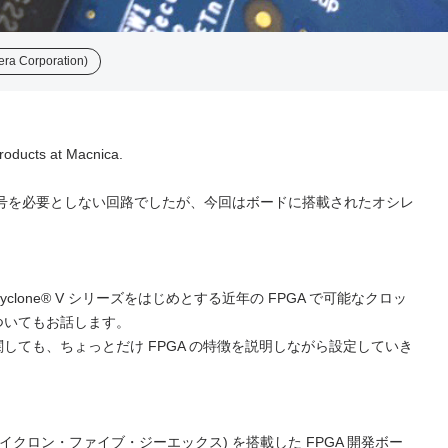
era Corporation)
products at Macnica.
号を必要としない回路でしたが、今回はボードに搭載されたオシレ
ne® V シリーズをはじめとする近年の FPGA で可能なクロッ
ついてもお話します。
ても、ちょっとだけ FPGA の特徴を説明しながら設定していき
GX (サイクロン・ファイブ・ジーエックス) を搭載した FPGA 開発ボー