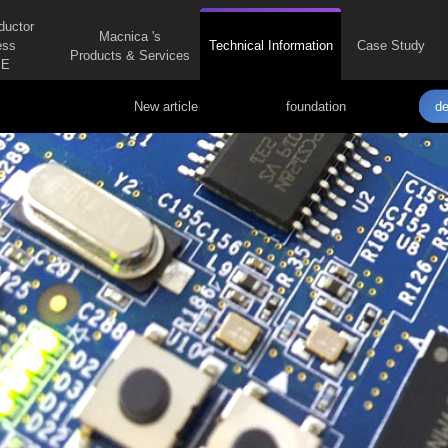
ductor
Macnica 's
ess
Technical Information
Case Study
Products & Services
E
New article
foundation
de