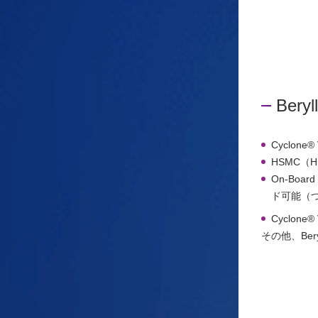
Bery
Cyclo
HSMC（H
On-Boa
ド可能（つま
Cyclon
その他、Ber