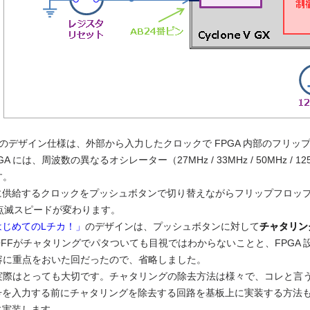
のデザイン仕様は、外部から入力したクロックで FPGA 内部のフリップ
の FPGA には、周波数の異なるオシレーター（27MHz / 33MHz / 50
す。
内部に供給するクロックをプッシュボタンで切り替えながらフリップフロ
 で点滅スピードが変わります。
ではじめてのLチカ！」
のデザインは、プッシュボタンに対して
チャタリン
N/OFFがチャタリングでパタついても目視ではわからないことと、FPGA 設計
容に重点をおいた回だったので、省略しました。
実際はとっても大切です。チャタリングの除去方法は様々で、コレと言
に信号を入力する前にチャタリングを除去する回路を基板上に実装する方
部に実装します。