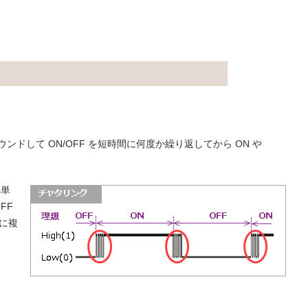
ンドして ON/OFF を短時間に何度か繰り返してから ON や
s単
FF
に複