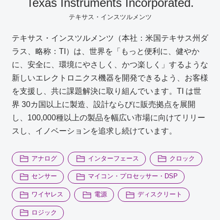
Texas Instruments Incorporated.
テキサス・インスツルメンツ
お問い合わせ
テキサス・インスツルメンツ（本社：米国テキサス州ダ
ラス、略称：TI）は、世界を「もっと便利に、健やか
製品購入はこちら
に、安全に、環境にやさしく、かつ楽しく」するような
新しいエレクトロニクス機器を開発できるよう、お客様
を支援し、共に課題解決に取り組んでいます。TI は世
半導体事業のメルマガ登録
界 30カ国以上に製造、設計ならびに販売拠点を展開
し、100,000種以上の製品を幅広い市場に向けてリリー
スし、イノベーションを追求し続けています。
アナログ
インターフェース
クロック
センサー
マイコン・プロセッサー・DSP
ワイヤレス
電源
ディスクリート
ロジック