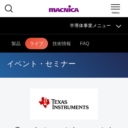
SEARCH
半導体事業メニュー
半導体事業
HOME
マクニカの
技術情報
導入事例
製品・サービス
製品
ライブ
技術情報
FAQ
イベント・
セミナー
取扱メーカー
サポート
半導体事業HOME
イベント・セミナー
マクニカの製品・サービス
技術情報
イベント・セミナー
取扱メーカー
サポート