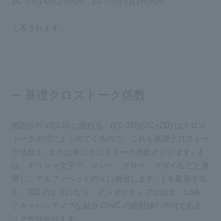
ZC = √(1+ξ)/(1-ξ)×Z0、ZD = √(1-ξ)/(1+ξ)×Z0
と表されます。
基礎クロストーク係数
図2(c) の v2(0,0) に現れる、(ZC-ZD)/(ZC+ZD) はクロス
トークの式によく出てくるので、これを基礎クロストー
ク係数 ξ、または単にクロストーク係数といいます。ξ
は、ギリシャ文字で、クシー、クサイ、グザイなどと発
音し、アルファベットの x に相当します。ξ を変形する
と、図3 のようになり、インダクティブな結合、Lm/L
とキャパシティブな結合 Cm/C の絶対値の平均である
ことが分かります。