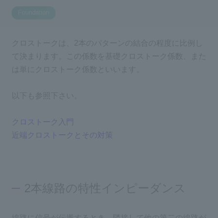
Foundation
Inquiry
2200
クロストークは、2本のパターンの結合の程度に比例し
て決まります。この係数を基礎クロストーク係数、また
Click here to purchase products
は単にクロストーク係数といいます。
以下も参照下さい。
Semiconductor business e-mail magazine registration
クロストーク入門
近端クロストークとその対策
2本線路の特性インピーダンス
線路に信号が伝搬するとき、隣接して他の第二の線路が