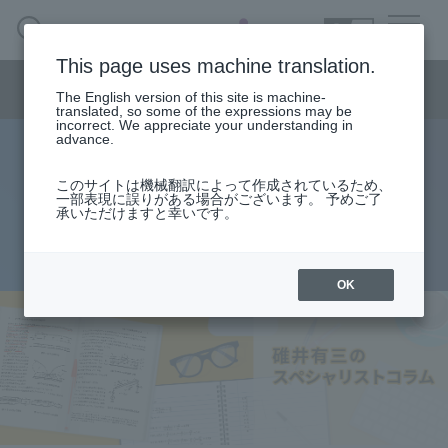
SEARCH
日本語
This page uses machine translation.
Semiconductor business menu
The English version of this site is machine-
日本語
translated, so some of the expressions may be
incorrect. We appreciate your understanding in
Semiconductor business
HOME
Macnica 's
advance.
Products & Services
Technical Information
Case Study
event·
seminar
specialist column
Semiconductor BusinessHOME
Handling Manufacturer
Support
このサイトは機械翻訳によって作成されているため、
クロストーク係数の正体
一部表現に誤りがある場合がございます。 予めご了
承いただけますと幸いです。
Products and Services of Macnica,Inc.
2017.12.18
technical information
OK
Events and Seminars
Narrow
down
Handling Manufacturer
by
specifying
conditions
Support