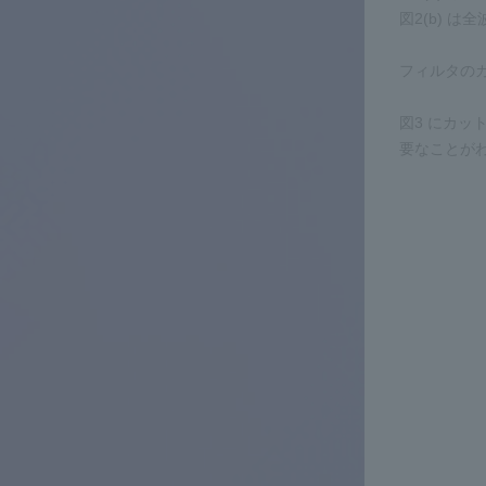
図2(b) 
フィルタのカ
図3 にカッ
要なことが