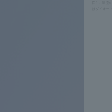
図2 に脈
はダイオー