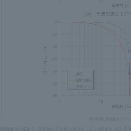
図2 脈流の周波数スペク
半波整流波形の場合で、基本波の 50 Hz の成分が、-2 ～-18 dB に 16 d