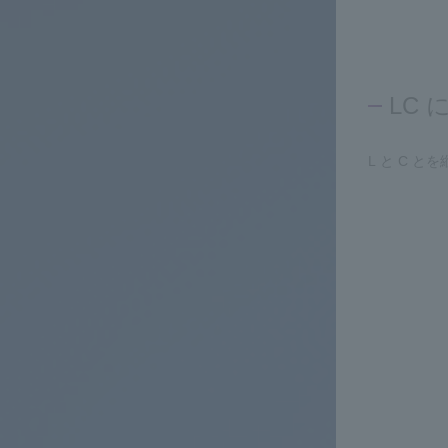
LC
L と C 