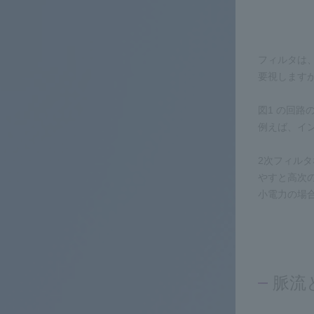
フィルタは
要視します
図1 の回路の
例えば、インピ
2次フィルタな
やすと高次
小電力の場合
脈流