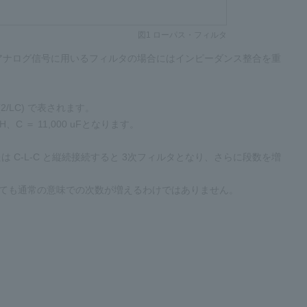
図1 ローパス・フィルタ
アナログ信号に用いるフィルタの場合にはインピーダンス整合を重
2/LC) で表されます。
、C ＝ 11,000 uFとなります。
または C-L-C と縦続接続すると 3次フィルタとなり、さらに段数を増
続しても通常の意味での次数が増えるわけではありません。