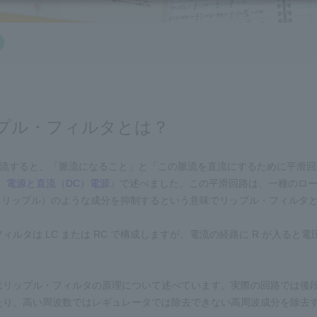
プル・フィルタとは？
を整流すると、「脈流になること」と「この脈流を直流にするために平滑
）電源と直流（DC）電源
』で述べました。この平滑回路は、一種のロ
le：リップル）のような成分を抑制するという意味でリップル・フィルタ
ィルタは LC または RC で構成しますが、電流の経路に R が入ると
はリップル・フィルタの原理について述べています。実際の回路では後
たり、高い周波数ではレギュレータでは除去できない高周波成分を除去