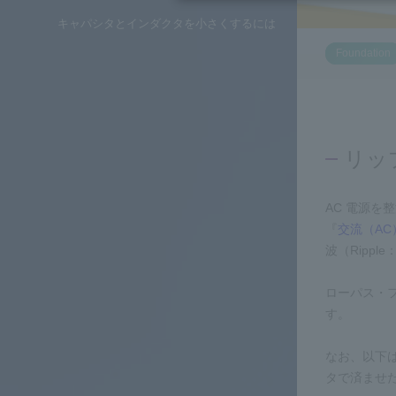
キャパシタとインダクタを小さくするには
Foundation
リッ
AC 電源
『
交流（AC
波（Ripp
ローパス・フ
す。
なお、以下
タで済ませ