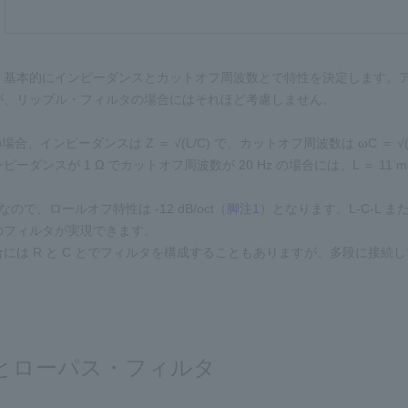
、基本的にインピーダンスとカットオフ周波数とで特性を決定します。
が、リップル・フィルタの場合にはそれほど考慮しません。
場合、インピーダンスは Z ＝ √(L/C) で、カットオフ周波数は ωC ＝ √(
ーダンスが 1 Ω でカットオフ周波数が 20 Hz の場合には、L ＝ 11 mH
ので、ロールオフ特性は -12 dB/oct（
脚注1
）となります。L-C-L 
のフィルタが実現できます。
には R と C とでフィルタを構成することもありますが、多段に接
とローパス・フィルタ