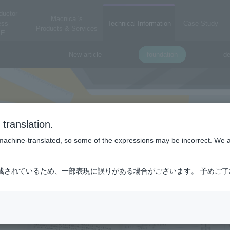
ductor
Macnica 's
ess
Technical Information
Case Study
Products & Services
E
New article
foundation
de
translation.
is machine-translated, so some of the expressions may be incorrect. We 
成されているため、一部表現に誤りがある場合がございます。 予めご