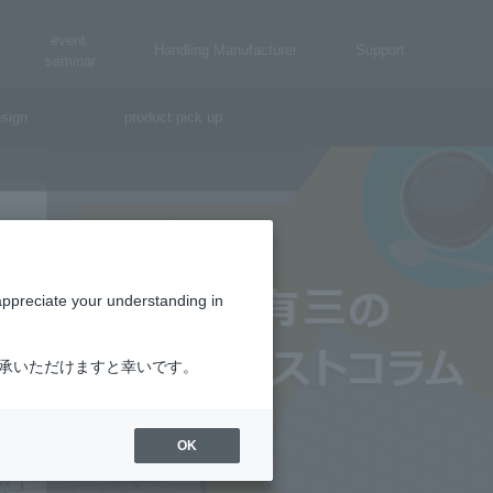
event·
Handling Manufacturer
Support
seminar
sign
product pick up
appreciate your understanding in
了承いただけますと幸いです。
OK