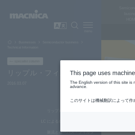
Semicon
busin
HOM
SEARCH
日本語
Businesses
Semiconductor business
Technical Information
specialist column
リップル・フィルタ
This page uses machine 
The English version of this site 
2016.03.07
advance.
Top of Page
このサイトは機械翻訳によって作
リップル・フィルタとは？
LC によるローパス・フィルタ
脈流とローパス・フィルタ