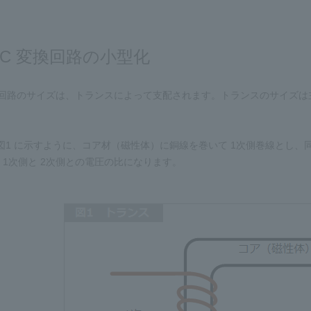
DC 変換回路の小型化
 変換回路のサイズは、トランスによって支配されます。トランスのサイズ
。
図1 に示すように、コア材（磁性体）に銅線を巻いて 1次側巻線とし、
1次側と 2次側との電圧の比になります。