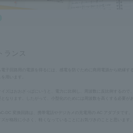
トランス
ら電子回路用の電源を得るには、感電を防ぐために商用電源から絶縁す
スを用います。
イズはおおざっぱにいうと、電力に比例し、周波数に反比例するので、50 
要となります。したがって、小型化のためには周波数を高くする必要が
AC-DC 変換回路は、携帯電話やデジカメの充電用の AC アダプタで
イズが格段に小さく、軽くなっていることにお気づきのことと思います