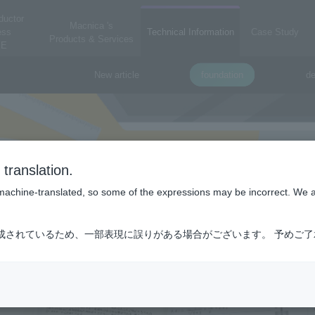
ductor
Macnica 's
ess
Technical Information
Case Study
Products & Services
E
New article
foundation
de
translation.
is machine-translated, so some of the expressions may be incorrect. We 
成されているため、一部表現に誤りがある場合がございます。 予めご