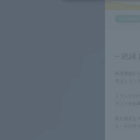
Foundation
絶縁
商用電源か
常はトラン
トランスのサ
ランスが必
最も身近な 
と、そのサ