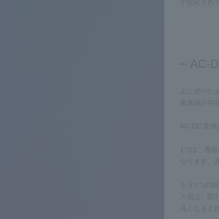
小型化され
AC-
上に述べた
最適値が存
AC-DC 
1つは、巻
なります。
もう1つの
ス損は、図
高くなると