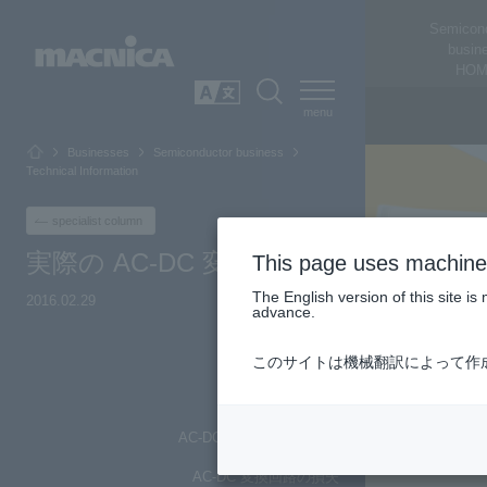
Semicon
busin
HOM
SEARCH
日本語
Businesses
Semiconductor business
Technical Information
specialist column
実際の AC-DC 変換
This page uses machine 
The English version of this site 
2016.02.29
advance.
Top of Page
このサイトは機械翻訳によって作
絶縁トランス
AC-DC 変換回路の小型化
AC-DC 変換回路の損失