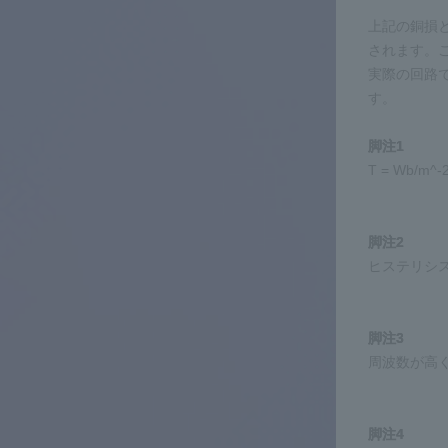
上記の銅損
されます。
実際の回路で
す。
脚注1
T = Wb/m
脚注2
ヒステリシ
脚注3
周波数が高く
脚注4