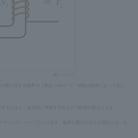
図1 トランス
の積で決まる磁界 H（単位：A/m）で、縦軸は磁界によって生じ
加する向きと、逆方向に増加する向きとで軌跡が異なります。
ステリシス・ループといいます。磁界の変化が小さな場合には、も