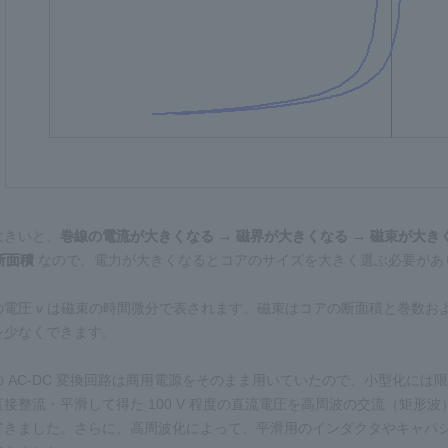
大きいと、
巻線の電流が大きくなる → 磁界が大きくなる → 磁束が大き
断面積
なので、電力が大きくなるとコアのサイズを大きく選ぶ必要があ
の電圧 v は磁束の時間微分で表されます。磁束はコアの断面積と巻数
を少なくできます。
 AC-DC 変換回路は商用電源をそのまま用いていたので、小型化には
接整流・平滑して得た 100 V 程度の直流電圧を高周波の交流（矩
てきました。さらに、高周波化によって、平滑用のインダクタやキャパシタ