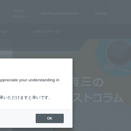
event·
Handling Manufacturer
Support
seminar
sign
product pick up
appreciate your understanding in
了承いただけますと幸いです。
OK