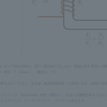
いるコア材の特性を、図2 に模式的に示します。横軸は流す電流と巻数
（単位：T（Tesla））（
脚注1
）です。
磁界を大きくすると、ある値（飽和磁束密度）に収束します。磁界が増
テリシス（Hysteresis）特性（
脚注2
）、あるいは履歴効果またはヒ
なヒステリシス・ループ（マイナー・ループ）を描きます。