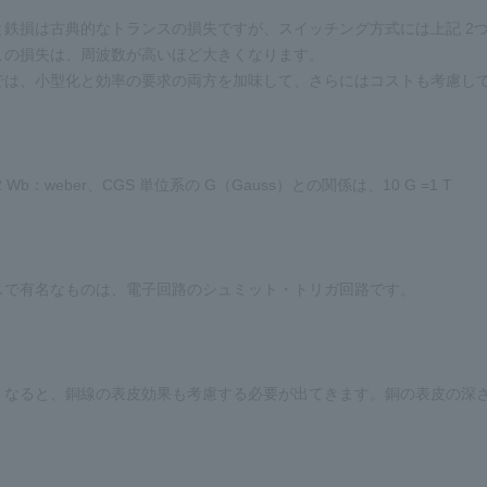
と鉄損は古典的なトランスの損失ですが、スイッチング方式には上記 2
この損失は、周波数が高いほど大きくなります。
は、小型化と効率の要求の両方を加味して、さらにはコストも考慮して周波数を
^-2 Wb：weber、CGS 単位系の G（Gauss）との関係は、10 G =1 T
スで有名なものは、電子回路のシュミット・トリガ回路です。
なると、銅線の表皮効果も考慮する必要が出てきます。銅の表皮の深さは、1