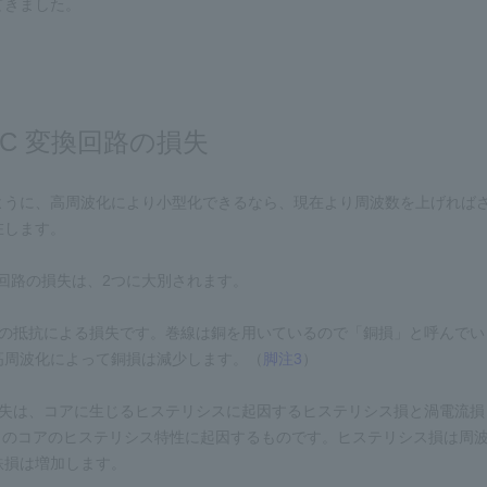
てきました。
DC 変換回路の損失
ように、高周波化により小型化できるなら、現在より周波数を上げれば
在します。
変換回路の損失は、2つに大別されます。
線の抵抗による損失です。巻線は銅を用いているので「銅損」と呼んで
高周波化によって銅損は減少します。（
脚注3
）
損失は、コアに生じるヒステリシスに起因するヒステリシス損と渦電流損
2 のコアのヒステリシス特性に起因するものです。ヒステリシス損は周波
鉄損は増加します。