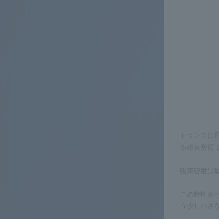
トランスに用
る磁束密度 B
磁束密度は
この特性をヒス
う少し小さ