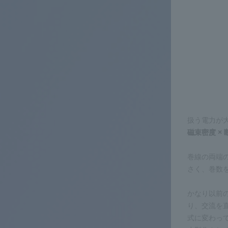
扱う電力が
磁束密度 × 
巻線の両端
さく、巻数
かなり以前の
り、交流を直
式に変わっ