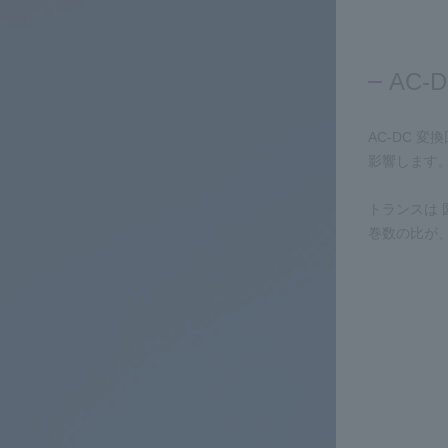
AC-
AC-DC
影響します
トランスは 
巻数の比が、