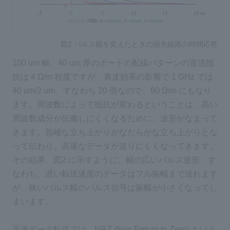
図2 パルス幅を変えたときの損失線路の時間応答
100 um 幅、40 um 厚のボードの配線パターンの直流抵
抗は 4 Ω/m 程度ですが、表皮効果の影響で 1 GHz では
40 um/2 um、すなわち 20 倍なので、80 Ω/m にもなり
ます。周波数によって抵抗が変わるということは、高い
周波数成分が伝搬しにくくなるために、波形がなまって
きます。急峻な立ち上がりがなだらかな立ち上がりとな
って伝わり、高速なデータが送りにくくなってきます。
その結果、図2 に示すように、幅の広いパルス波形、す
なわち、遅い転送速度のデータはフル振幅まで送れます
が、狭いパルス幅のパルス信号は振幅が小さくなってし
まいます。
高速データ転送では、NRZ (Non Return to Zero) という