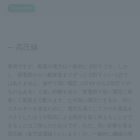
Foundation
Inquiry
2200
Click here to purchase products
高圧線
Semiconductor business e-mail magazine registration
唐突ですが、家庭の電力は一般的に 100 V です。しか
し、発電所から一般家庭までずっと 100 V という訳で
はありません。途中で高い電圧（22 kV から100万 V の
ものもある）で遠い距離を送り、変電所で低い電圧に変
換して家庭まで配ります。なぜ高い電圧にするか、同じ
エネルギーを送るために、電圧を高くしてその分電流を
小さくしたほうが抵抗による損失を低く抑えることがで
きることはご存じのとおりです。ただ、長い距離を送る
高圧線（架空送電線といいます）が、一般的に鋼線の周