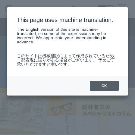
SEARCH
日本語
This page uses machine translation.
Semiconductor business menu
The English version of this site is machine-
日本語
translated, so some of the expressions may be
incorrect. We appreciate your understanding in
Semiconductor business
HOME
Macnica 's
advance.
Products & Services
Technical Information
Case Study
event·
seminar
specialist column
Semiconductor BusinessHOME
Handling Manufacturer
Support
このサイトは機械翻訳によって作成されているため、
線路損失と波形
一部表現に誤りがある場合がございます。 予めご了
承いただけますと幸いです。
Products and Services of Macnica,Inc.
2015.09.28
technical information
OK
Events and Seminars
Narrow
down
Handling Manufacturer
by
specifying
conditions
Support