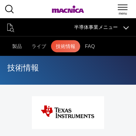
SEARCH
半導体事業メニュー
半導体事業
HOME
マクニカの
技術情報
導入事例
製品・サービス
製品
ライブ
技術情報
FAQ
イベント・
セミナー
取扱メーカー
サポート
半導体事業HOME
技術情報
マクニカの製品・サービス
技術情報
条
件
を
イベント・セミナー
指
定
取扱メーカー
し
て
絞
サポート