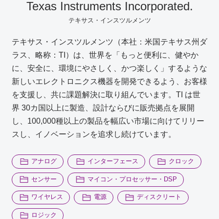
り
Texas Instruments Incorporated.
込
テキサス・インスツルメンツ
む
お問い合わせ
テキサス・インスツルメンツ（本社：米国テキサス州ダ
ラス、略称：TI）は、世界を「もっと便利に、健やか
2196
製品購入はこちら
に、安全に、環境にやさしく、かつ楽しく」するような
新しいエレクトロニクス機器を開発できるよう、お客様
を支援し、共に課題解決に取り組んでいます。TI は世
半導体事業のメルマガ登録
界 30カ国以上に製造、設計ならびに販売拠点を展開
し、100,000種以上の製品を幅広い市場に向けてリリー
スし、イノベーションを追求し続けています。
アナログ
インターフェース
クロック
センサー
マイコン・プロセッサー・DSP
ワイヤレス
電源
ディスクリート
ロジック