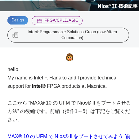
Inquiry
​ ​
​ ​
2200
Design
FPGA/CPLD/ASIC
Intel® Programmable Solutions Group (now Altera
Corporation)
Click here to purchase products
Semiconductor business e-mail magazine registration
hello.
My name is Intel F. Hanako and I provide technical
support for
Intel®
FPGA products at Macnica.
ここから “MAX
®
10 の UFM で Nios
®
II をブートさせる
方法” の後編です。前編（操作1～5）は下記をご覧くだ
さい。
MAX® 10 の UFM で Nios® II をブートさせてみよう [前