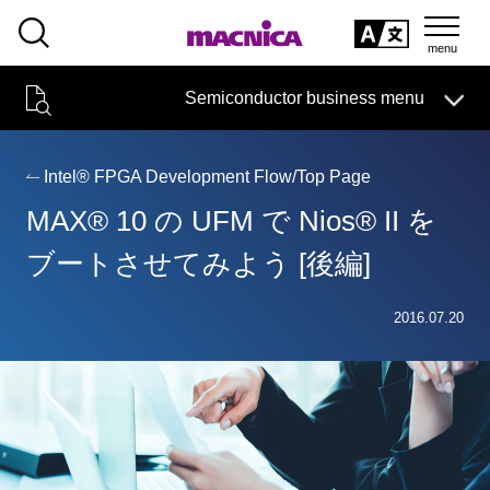
SEARCH
日本語
Semiconductor business menu
日本語
Semiconductor business
HOME
Macnica 's
Products & Services
Technical Information
Case Study
event·
seminar
Intel® FPGA Development Flow/Top Page
Semiconductor BusinessHOME
Handling Manufacturer
Support
MAX® 10 の UFM で Nios® II を
Products and Services of Macnica,Inc.
ブートさせてみよう [後編]
technical information
2016.07.20
Events and Seminars
Narrow
down
Handling Manufacturer
by
specifying
conditions
Support