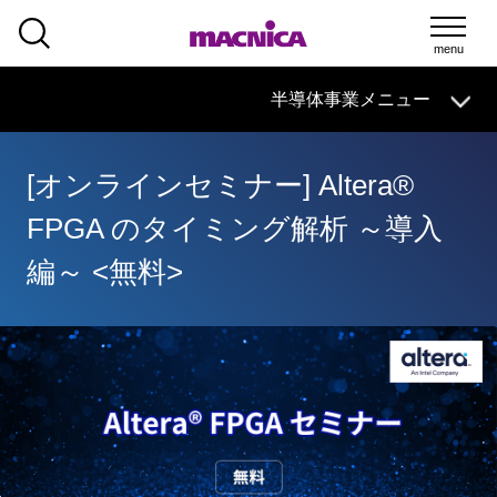
SEARCH
半導体事業メニュー
半導体事業
HOME
マクニカの
技術情報
導入事例
製品・サービス
イベント・
セミナー
取扱メーカー
サポート
[オンラインセミナー] Altera®
半導体事業HOME
FPGA のタイミング解析 ～導入
マクニカの製品・サービス
編～ <無料>
技術情報
イベント・セミナー
取扱メーカー
サポート