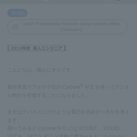
​ ​
Design
Inquiry
2200
Intel® Programmable Solutions Group (currently Altera
Corporation)
Click here to purchase products
Semiconductor business e-mail magazine registration
こんにちは、梅おにぎりです。
®
製作実習でアルテラ社の Cyclone
IV E を使ってデジタ
ル時計を作製することになりました。
まずはデバイスにどのような電圧を供給すべきかを考え
ます。
調べてみると Cyclone IV E には VCCINT 、VCCIO 、
VCCA 、VCCD_PLL と複数の電源があることがわかり