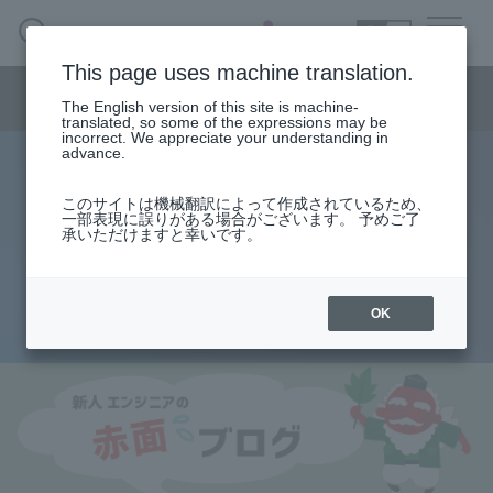
SEARCH
日本語
This page uses machine translation.
Semiconductor business menu
The English version of this site is machine-
日本語
translated, so some of the expressions may be
incorrect. We appreciate your understanding in
Semiconductor business
HOME
Macnica 's
advance.
Products & Services
Technical Information
Case Study
event·
seminar
Rookie Engineer's Blush Blog
Semiconductor BusinessHOME
Handling Manufacturer
Support
このサイトは機械翻訳によって作成されているため、
複数ある FPGA の電源～それぞ
一部表現に誤りがある場合がございます。 予めご了
承いただけますと幸いです。
Products and Services of Macnica,Inc.
れの役割は？
technical information
OK
2013.08.23
Events and Seminars
Narrow
down
Handling Manufacturer
by
specifying
conditions
Support