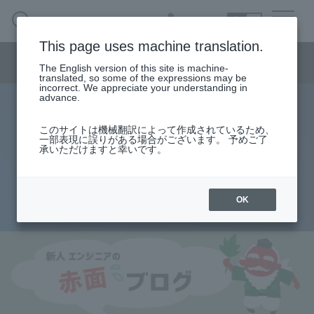
SEARCH
日本語
This page uses machine translation.
Semiconductor business menu
The English version of this site is machine-
日本語
translated, so some of the expressions may be
incorrect. We appreciate your understanding in
Semiconductor business
HOME
Macnica 's
advance.
Products & Services
Technical Information
Case Study
event·
seminar
Rookie Engineer's Blush Blog
Semiconductor BusinessHOME
Handling Manufacturer
Support
このサイトは機械翻訳によって作成されているため、
Build design automatically! ? ～PCI
一部表現に誤りがある場合がございます。 予めご了
承いただけますと幸いです。
Products and Services of Macnica,Inc.
Express～
technical information
OK
2015.08.23
Events and Seminars
Narrow
down
Handling Manufacturer
by
specifying
conditions
Support