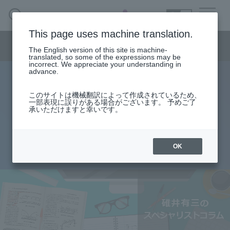
SEARCH
日本語
This page uses machine translation.
Semiconductor business menu
The English version of this site is machine-
日本語
translated, so some of the expressions may be
incorrect. We appreciate your understanding in
Semiconductor business
HOME
Macnica 's
advance.
Products & Services
Technical Information
Case Study
event·
seminar
specialist column
Semiconductor BusinessHOME
Handling Manufacturer
Support
このサイトは機械翻訳によって作成されているため、
フレッシャーズ：インピーダン
一部表現に誤りがある場合がございます。 予めご了
承いただけますと幸いです。
Products and Services of Macnica,Inc.
ス整合（マッチング）
technical information
OK
2016.10.31
Events and Seminars
Narrow
down
Handling Manufacturer
by
specifying
conditions
Support