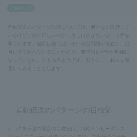
Foundation
Inquiry
2196
差動伝送のパターン設計については、何となく設計して
いるけどこれで正しいのか、少し自信がないという声を
Click here to purchase products
耳にします。差動伝送にはいろいろな用語が混在し、混
同して使われていることがあり、要求項目が何か明確に
なっていないこともあるようです。以下に、これらを整
Semiconductor business e-mail magazine registration
理してみることとします。
差動伝送のパターンの目標値
シングル伝送の場合の目標値は、特性インピーダンス
Z0 とクロストーク係数 ξ の 2つです。差動伝送の場合