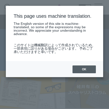
SEARCH
日本語
This page uses machine translation.
Semiconductor business menu
The English version of this site is machine-
日本語
translated, so some of the expressions may be
incorrect. We appreciate your understanding in
Semiconductor business
HOME
Macnica 's
advance.
Products & Services
Technical Information
Case Study
event·
seminar
specialist column
Semiconductor BusinessHOME
Handling Manufacturer
Support
このサイトは機械翻訳によって作成されているため、
基板の差動伝送のパターン設計
一部表現に誤りがある場合がございます。 予めご了
承いただけますと幸いです。
Products and Services of Macnica,Inc.
2016.10.17
technical information
OK
Events and Seminars
Narrow
down
Handling Manufacturer
by
specifying
conditions
Support