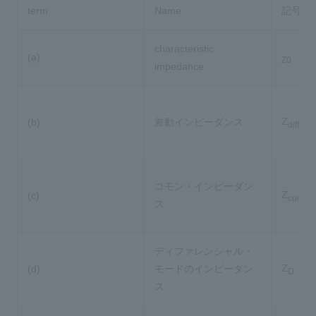
term
Name
記号
characteristic
(a)
Z0
impedance
Z
(b)
差動インピーダンス
diff
コモン・インピーダン
Z
(c)
com
ス
ディファレンシャル・
Z
(d)
モードのインピーダン
D
ス