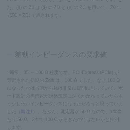
た、(a) の Z0 は (d) の ZD と (e) の ZC を用いて、Z0 ≒
√(ZC × ZD) で表されます。
差動インピーダンスの要求値
>通常、85 ～ 100 Ω 程度です。PCI-Express (PCIe) が
策定された初期の Zdiff は、100 Ω でした。なぜ 100 Ω
になったかは当初から私は非常に疑問に思っていて、ボ
ード設計の専門家が規格策定に深くかかわっていたらも
う少し低いインピーダンスになっただろうと思っていま
した（
脚注1
）。たぶん、測定器が 50 Ω なので、1本当
たり 50 Ω、2本で 100 Ω からきたのではないかと推測
します。