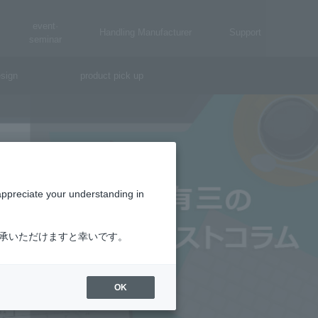
event·
Handling Manufacturer
Support
seminar
sign
product pick up
appreciate your understanding in
了承いただけますと幸いです。
OK