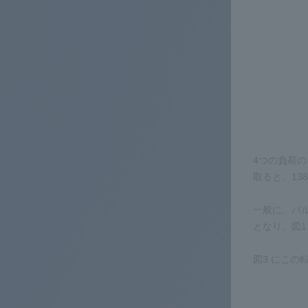
4つの負荷の
取ると、138
一般に、パルス
となり、図1
図3 にこの