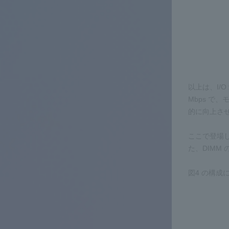
以上は、I/O
Mbps で
的に向上さ
ここで登場し
た、DIMM
図4 の構成