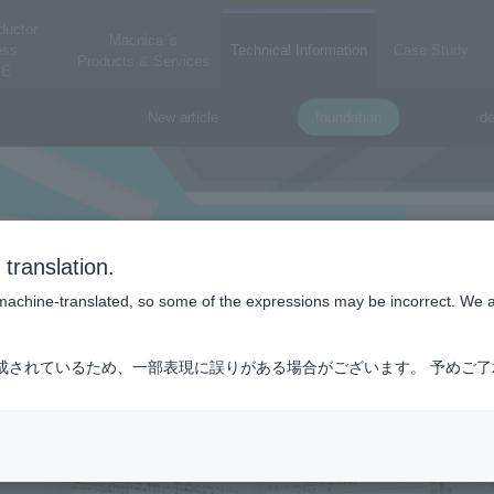
ductor
Macnica 's
ess
Technical Information
Case Study
Products & Services
E
New article
foundation
de
translation.
is machine-translated, so some of the expressions may be incorrect. We 
成されているため、一部表現に誤りがある場合がございます。 予めご