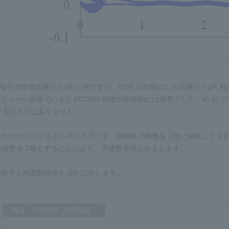
 端子の静電容量が 5 pF の例ですが、DDR の初期はこの容量が 7 pF 程度
、モジュール規格でいうと PC2100 程度が性能的には限界でした。IC
せるほどではありません。
たのがデュアルチャネル方式です。DIMM の枚数を 2枚に制限して 
 の枚数を 2枚とすることにより、周波数帯域も向上します。
に対する周波数特性を 図5 に示します。