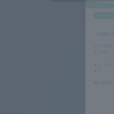
Foundation
『
豆知識：S
スタブ抵抗
ところが、ス
また、メモ
ます。
図1 は負荷が