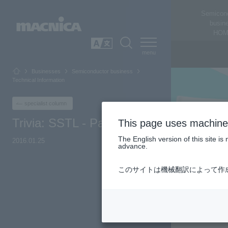
Semicon
busin
HOM
SEARCH
日本語
Businesses
Semiconductor business
Technical Information
specialist column
Trivia: SSTL - Part 2
This page uses machine 
The English version of this site 
2016.01.25
advance.
このサイトは機械翻訳によって作