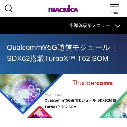
SEARCH
半導体事業
HOME
マクニカの
技術情報
導入事例
製品・サービス
半導体事業メニュー
イベント・
セミナー
取扱メーカー
サポート
Qualcomm®5G通信モジュール ❘
半導体事業HOME
SDX62搭載TurboX™ T62 SOM
マクニカの製品・サービス
技術情報
イベント・セミナー
取扱メーカー
サポート