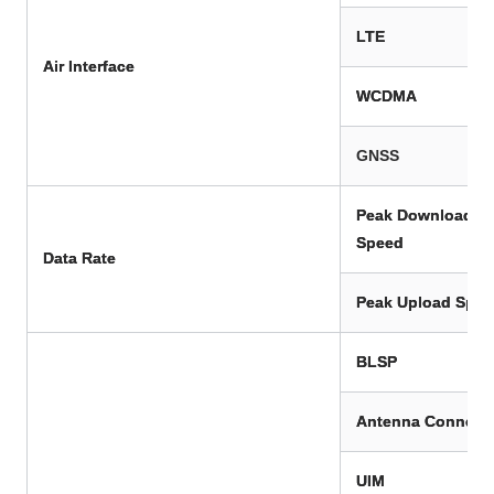
LTE
Air
Interface
WCDMA
GNSS
Peak Download
Speed
Data Rate
Peak Upload Spe
BLSP
Antenna Connect
UIM