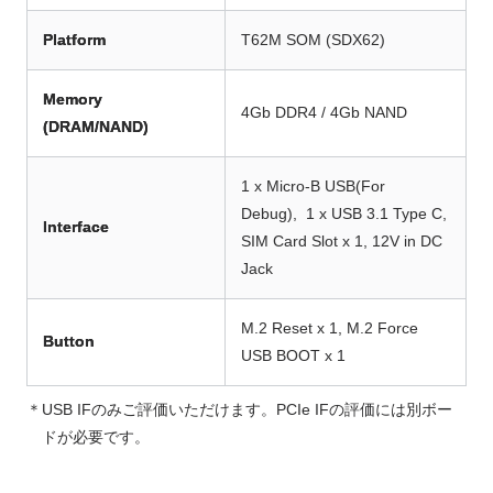
Platform
T62M SOM (SDX62)
Memory
4Gb DDR4 / 4Gb NAND
(DRAM/NAND)
1 x Micro-B USB(For
Debug), 1 x USB 3.1 Type C,
Interface
SIM Card Slot x 1, 12V in DC
Jack
M.2 Reset x 1, M.2 Force
Button
USB BOOT x 1
＊USB IFのみご評価いただけます。PCIe IFの評価には別ボー
ドが必要です。