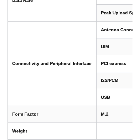
Data Rate
Peak Upload Spe
Antenna Connect
UIM
Connectivity and Peripheral Interface
PCI express
I2S/PCM
USB
Form Factor
M.2
Weight