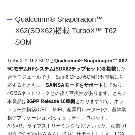
お問い合わせ
Qualcomm® Snapdragon™
X62(SDX62)搭載 TurboX™ T62
製品購入はこちら
SOM
TurboX™ T62 SOMは
Qualcomm® Snapdragon™ X62
半導体事業のメルマガ登録
5GモデムRFシステム(SDX62チップセット)を搭載
した
通信モジュールです。Sub-6 GHzの5G周波数帯域に対
応するとともに、
SA/NSAモードをサポート
しており、
4G/3Gネットワークとの後方互換性があります。さらに
本製品は
3GPP Release 16準拠
となりますので、ネッ
トワーク構築(CPE、MiFi、産業用ルーター)や、基幹業
務アプリケーション(セキュリティ、ロボット、
AR/VR、ライブストリーミングなど)といった、産業IoT
用途での5G活用をさらに強力にサポートします。
LGA