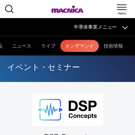
SEARCH
半導体事業メニュー
半導体事業
HOME
マクニカの
技術情報
導入事例
製品・サービス
品
ニュース
ライブ
オンデマンド
技術情報
イベント・
セミナー
取扱メーカー
サポート
半導体事業HOME
イベント・セミナー
マクニカの製品・サービス
技術情報
イベント・セミナー
取扱メーカー
サポート