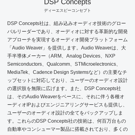
DSP Concepts
ディーエスピーコンセプト
お問い合わせ
DSP Concepts社は、組み込みオーディオ技術のグロー
バルリーダーであり、オーディオに対する革新的な開発
製品購入はこちら
アプローチを実現するオーディオ開発プラットフォーム
「Audio Weaver」を提供します。Audio Weaverは、大
手半導体メーカー（ARM、Analog Devices、NXP
半導体事業のメルマガ登録
Semiconductors、Qualcomm、STMicroelectronics、
MediaTek、Cadence Design Systemsなど）の主要なチ
ップセットに対応しており、ユーザーのオーディオ設計
の選択肢を無限に広げます。また、DSP Concepts社
は、そのAudio Weaverをベースに、それに伴う各種オ
ーディオIPおよびエンジニアリングサービスも提供し、
ユーザーのオーディオ設計の全てをバックアップしま
す。これらのDSP Concepts社の技術は、何百万台もの
自動車やコンシューマー製品に搭載されており、多くの