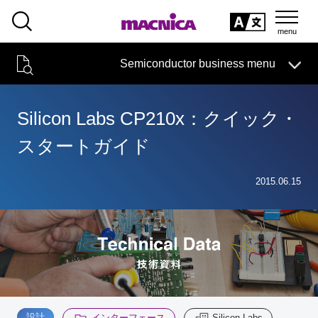
SEARCH
日本語
Semiconductor business menu
日本語
Semiconductor business
HOME
Macnica 's
Products & Services
Technical Information
Case Study
event·
seminar
Silicon Labs CP210x：クイック・
Semiconductor BusinessHOME
Handling Manufacturer
Support
スタートガイド
Products and Services of Macnica,Inc.
2015.06.15
technical information
Events and Seminars
Narrow
down
Handling Manufacturer
by
specifying
conditions
Support
設計
インターフェース
Silicon Labs