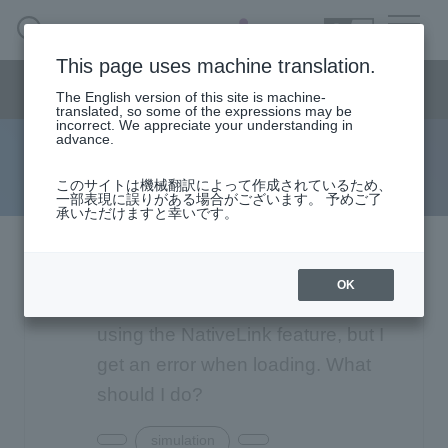
SEARCH
日本語
This page uses machine translation.
Semiconductor business
HOME
Macnica 's
Products & Services
Semiconductor business menu
Technical Information
Case Study
event·
seminar
The English version of this site is machine-
日本語
Handling Manufacturer
Support
translated, so some of the expressions may be
incorrect. We appreciate your understanding in
advance.
FAQ
Semiconductor BusinessHOME
このサイトは機械翻訳によって作成されているため、
一部表現に誤りがある場合がございます。 予めご了
承いただけますと幸いです。
Narrow
Products and Services of Macnica,Inc.
down
by
I'm trying to simulate DDR2 or
technical information
specifying
OK
conditions
DDR3 in ModelSim or QuestaSim
Events and Seminars
using the NativeLink feature, but I
get an error when loading. What
Handling Manufacturer
4342
should I do?
Support
simulation