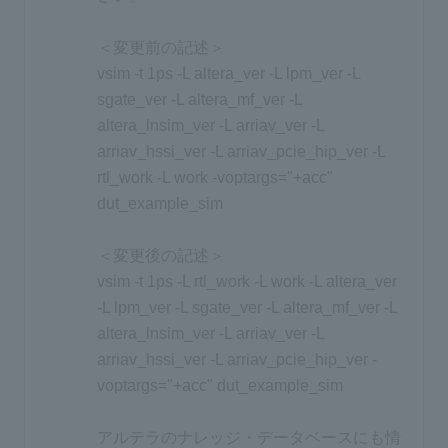
＜変更前の記述＞
vsim -t 1ps -L altera_ver -L lpm_ver -L
sgate_ver -L altera_mf_ver -L
altera_lnsim_ver -L arriav_ver -L
arriav_hssi_ver -L arriav_pcie_hip_ver -L
rtl_work -L work -voptargs="+acc"
dut_example_sim
＜変更後の記述＞
vsim -t 1ps -L rtl_work -L work -L altera_ver
-L lpm_ver -L sgate_ver -L altera_mf_ver -L
altera_lnsim_ver -L arriav_ver -L
arriav_hssi_ver -L arriav_pcie_hip_ver -
voptargs="+acc" dut_example_sim
アルテラのナレッジ・データベースにも情