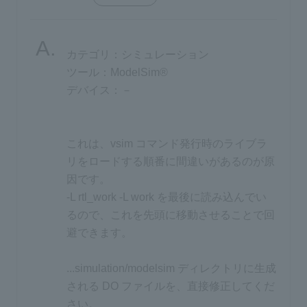
Inquiry
カテゴリ：シミュレーション
ツール：ModelSim®
Click here to purchase products
デバイス：－
Semiconductor business e-mail magazine registration
これは、vsim コマンド発行時のライブラ
リをロードする順番に間違いがあるのが原
因です。
-L rtl_work -L work を最後に読み込んでい
るので、これを先頭に移動させることで回
避できます。
...simulation/modelsim ディレクトリに生成
される DO ファイルを、直接修正してくだ
さい。