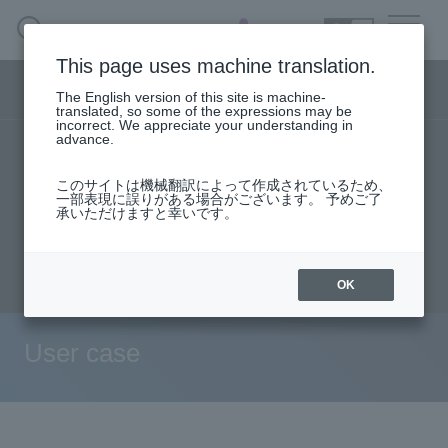
SEARCH
日本語
This page uses machine translation.
Security business menu
The English version of this site is machine-
日本語
translated, so some of the expressions may be
incorrect. We appreciate your understanding in
advance.
TOP
Products/Services
Security Business HOME
このサイトは機械翻訳によって作成されているため、
Specifications/Technical Information
一部表現に誤りがある場合がございます。 予めご了
承いただけますと幸いです。
Service
User stories
support
Seminar content
Document request
inquiry
Handling Manufacturer
OK
Case Studies, Reports, Blogs, Glossary
User case
Seminar on-demand video