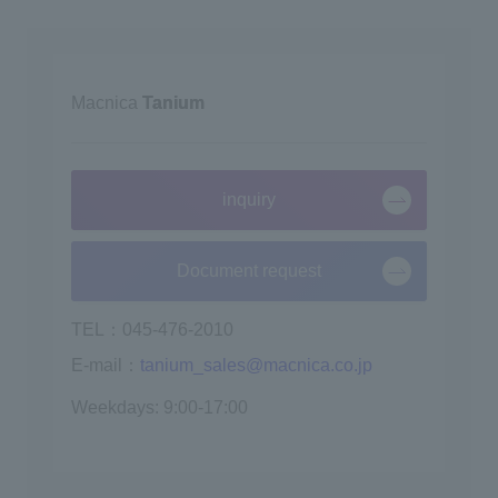
Macnica
Tanium
inquiry
Document request
TEL：045-476-2010
E-mail：
tanium_sales@macnica.co.jp
Weekdays: 9:00-17:00