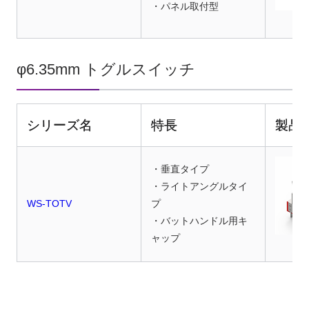
・パネル取付型
φ6.35mm トグルスイッチ
シリーズ名
特長
製品
・垂直タイプ
・ライトアングルタイ
WS-TOTV
プ
・バットハンドル用キ
ャップ