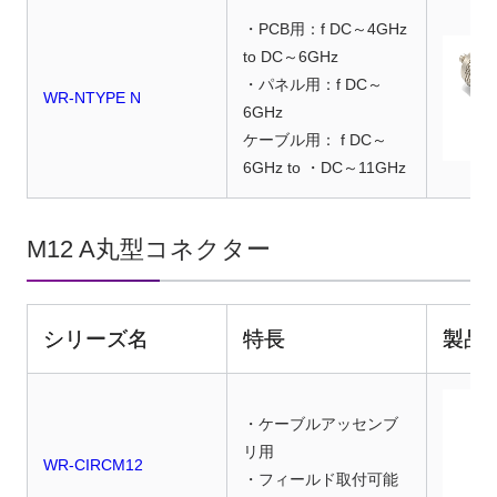
・PCB用：f DC～4GHz
to DC～6GHz
・パネル用：f DC～
WR-NTYPE N
6GHz
ケーブル用： f DC～
6GHz to ・DC～11GHz
M12 A丸型コネクター
シリーズ名
特長
製品
・ケーブルアッセンブ
リ用
WR-CIRCM12
・フィールド取付可能