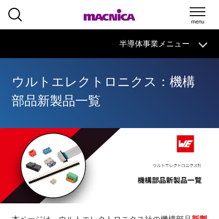
SEARCH
半導体事業
HOME
マクニカの
技術情報
導入事例
製品・サービス
半導体事業メニュー
イベント・
セミナー
取扱メーカー
サポート
ウルトエレクトロニクス：機構
半導体事業HOME
部品新製品一覧
マクニカの製品・サービス
技術情報
イベント・セミナー
取扱メーカー
サポート