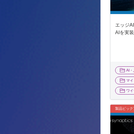
エッジA
AIを実
AI
マイ
ワイ
製品ピック