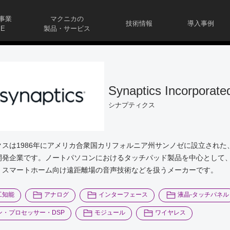
事業
マクニカの
技術情報
導入事例
E
製品・サービス
Synaptics Incorporate
シナプティクス
スは1986年にアメリカ合衆国カリフォルニア州サンノゼに設立された、
開発企業です。ノートパソコンにおけるタッチパッド製品を中心として
、スマートホーム向け遠距離場の音声技術などを扱うメーカーです。
工知能
アナログ
インターフェース
液晶-タッチパネル
ン・プロセッサー・DSP
モジュール
ワイヤレス