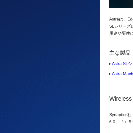
Astraは
SLシリー
用途や要件
主な製品
Astra SLシ
Astra M
Wireless
Synapti
6.0、L1