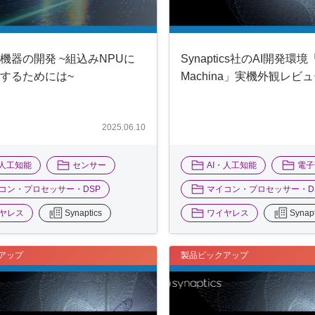
I機器の開発 ~組込みNPUに
Synaptics社のAI開発環境「
装するためには~
Machina」実機外観レビ
2025.06.10
・人工知能
センサー
AI・人工知能
電子
コン・プロセッサー・DSP
マイコン・プロセッサー・D
ヤレス
Synaptics
ワイヤレス
Synapt
アップ
製品ピックアップ