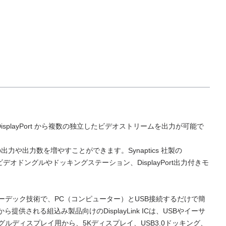
。
DisplayPort から複数の独立したビデオストリームを出力が可能で
力や出力数を増やすことができます。Synaptics 社製の
おり、ビデオドングルやドッキングステーション、DisplayPort出力付きモ
するコーデック技術で、PC（コンピューター）とUSB接続するだけで簡
供される組込み製品向けのDisplayLink ICは、USBやイーサ
グルディスプレイ用から、5Kディスプレイ、USB3.0ドッキング、