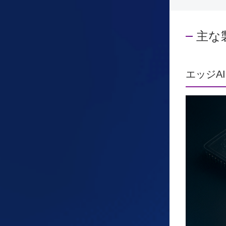
主な
エッジAI