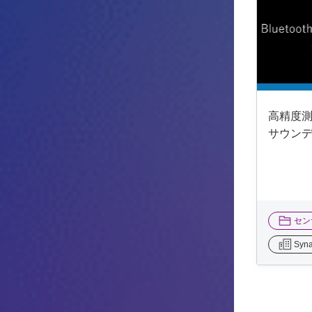
高精度測距
サウン
セン
Syna