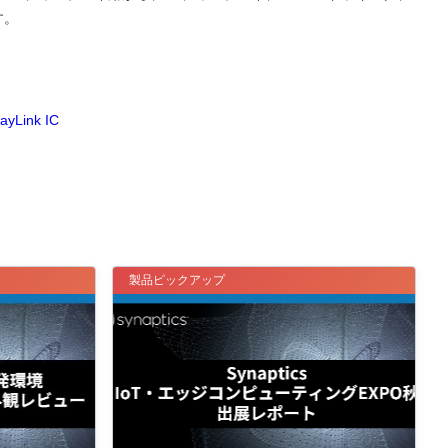
す。
layLink IC
製品ピックアップ