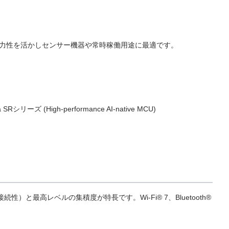
電力性を活かしセンサー機器や常時稼働用途に最適です。
a SRシリーズ (High-performance AI-native MCU)
牢な接続性）と最高レベルの集積度が特長です。Wi‑Fi® 7、Bluetooth®