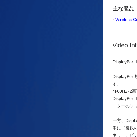
主な製品
Wireless Co
Video In
DisplayPo
Displa
す。
4k60Hz
Display
ニターのソ
一方、Dis
単に（複数の
ネット、ビデ