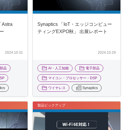
Astra
Synaptics 「IoT・エッジコンピュー
ュー
ティングEXPO秋」 出展レポート
2024.10.31
2024.10.29
部品
AI・人工知能
電子部品
SP
マイコン・プロセッサー・DSP
ics
ワイヤレス
Synaptics
製品ピックアップ