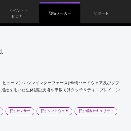
イベント・
取扱メーカー
サポート
セミナー
d.
ヒューマンマシンインターフェース(HMI)ハードウェア及びソフ
、指紋を用いた生体認証技術や車載向けタッチ＆ディスプレイコン
センサー
ソフトウェア
端末セキュリティ