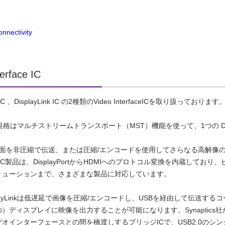
nnectivity
terface IC
rt IC 、DisplayLink IC の2種類のVideo InterfaceICを取り扱っております
yPort規格はマルチストリームトランスポート（MST）機能を使って、1つの 
×2画面を非圧縮で伝送、または圧縮/エンコードを使用してさらなる高解像の出
Port IC製品は、DisplayPortからHDMIへのプロトコル変換を内蔵して
リューションまで、さまざまな製品に対応しています。
playLinkは低遅延で画像を圧縮/エンコードし、USBを経由して伝送
）ディスプレイに映像を出力することが可能になります。Synaptics社から提
オインターフェースとの間を橋渡しするブリッジICで、USB2.0のシン