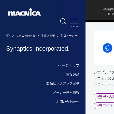
半導体
HOM
SEARCH
マクニカの事業
半導体事業
取扱メーカー
Synaptics Incorporated.
ページトップ
シナプティク
主な製品
トウェアの
製品ピックアップ記事
トローラー
メーカー基本情報
AI・人
お問い合わせ先
マイコ