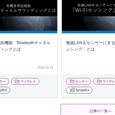
機能 Bluetoothチャネル
無線LANをセンサーにする「
ディングとは
ンシング」とは
2024.10.18
サー
ワイヤレス
センサー
ワイヤ
ptics
Synaptics
記事の一覧へ