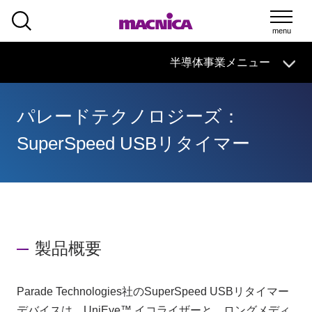
SEARCH
半導体事業
HOME
マクニカの
技術情報
導入事例
製品・サービス
半導体事業メニュー
イベント・
セミナー
取扱メーカー
サポート
パレードテクノロジーズ：
半導体事業HOME
SuperSpeed USBリタイマー
マクニカの製品・サービス
技術情報
イベント・セミナー
製品概要
取扱メーカー
Parade Technologies社のSuperSpeed USBリタイマー
サポート
デバイスは、UniEye™ イコライザーと、ロングメディ