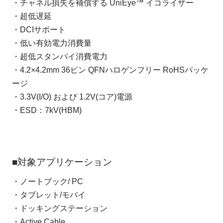
・チャネル損失を補償する UniEye™ イコライザー
・超低遅延
・DCIサポート
・低い有効電力消費量
・超低スタンバイ消費電力
・4.2×4.2mm 36ピン QFNハロゲンフリー RoHSパッケ
ージ
・3.3V(I/O) および 1.2V(コア)電源
・ESD：7kV(HBM)
■対象アプリケーション
・ノートブック/ PC
・タブレット/モバイ
・ドッキングステーション
・Active Cable