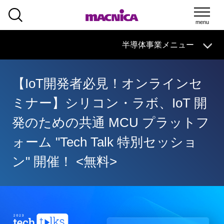
SEARCH
半導体事業メニュー
半導体事業
HOME
マクニカの
技術情報
導入事例
製品・サービス
イベント・
セミナー
取扱メーカー
サポート
【IoT開発者必見！オンラインセ
半導体事業HOME
ミナー】シリコン・ラボ、IoT 開
マクニカの製品・サービス
発のための共通 MCU プラットフ
技術情報
ォーム "Tech Talk 特別セッショ
ン" 開催！ <無料>
イベント・セミナー
取扱メーカー
サポート