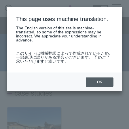
SEARCH
日本語
This page uses machine translation.
healthcare menu
The English version of this site is machine-
日本語
translated, so some of the expressions may be
incorrect. We appreciate your understanding in
advance.
case studies
Healthcare Business HOME
このサイトは機械翻訳によって作成されているため、
一部表現に誤りがある場合がございます。 予めご了
Introducing case studies related to the healthcare business.
承いただけますと幸いです。
wellness
nursing care
OK
case studies
medical care
DX Support
column·
example