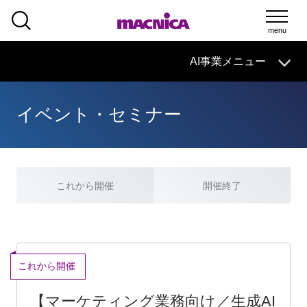
SEARCH
AI事業メニュー
イベント・セミナー
AI事業HOME
macnica.aiとは
これから開催
開催終了
AIで実現できること
製品・サービス
セミナー
これから開催
【マーケティング業務向け／生成AI
資料一覧