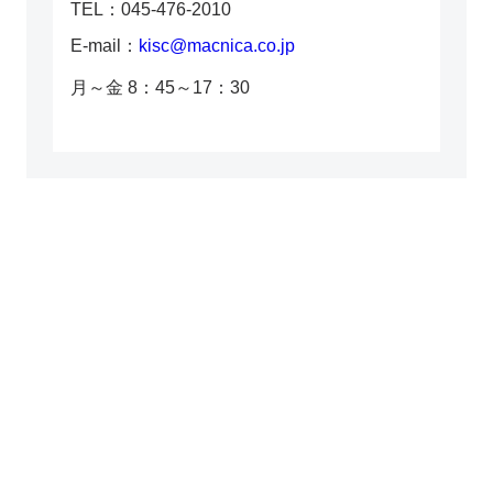
TEL：045-476-2010
E-mail：
kisc@macnica.co.jp
月～金 8：45～17：30